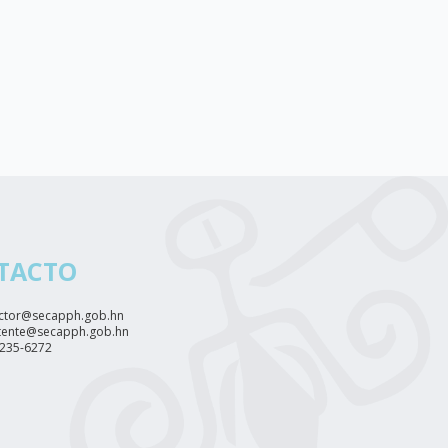
TACTO
ctor@secapph.gob.hn
tente@secapph.gob.hn
2235-6272