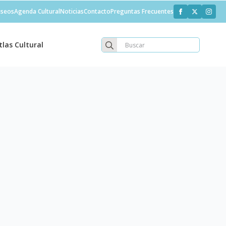
seos
Agenda Cultural
Noticias
Contacto
Preguntas Frecuentes
Search
tlas Cultural
for: