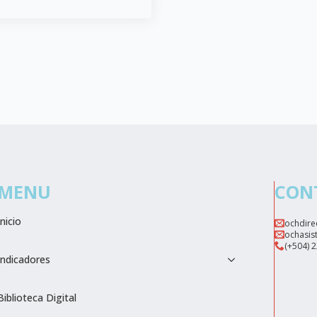
MENU
CON
Inicio
ochdire
ochasis
(+504) 
Indicadores
Biblioteca Digital