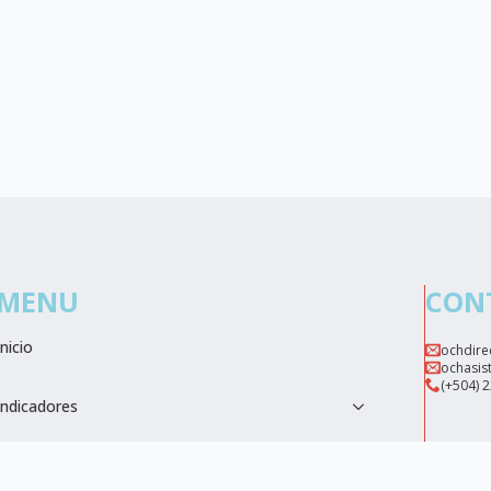
MENU
CON
Inicio
ochdire
ochasis
(+504) 
Indicadores
Biblioteca Digital