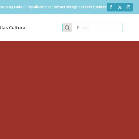
seos
Agenda Cultural
Noticias
Contacto
Preguntas Frecuentes
Search
tlas Cultural
for: