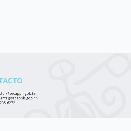
TACTO
ctor@secapph.gob.hn
tente@secapph.gob.hn
2235-6272