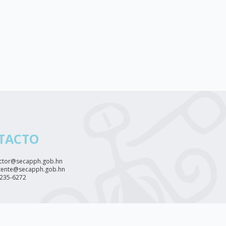
TACTO
ctor@secapph.gob.hn
tente@secapph.gob.hn
2235-6272