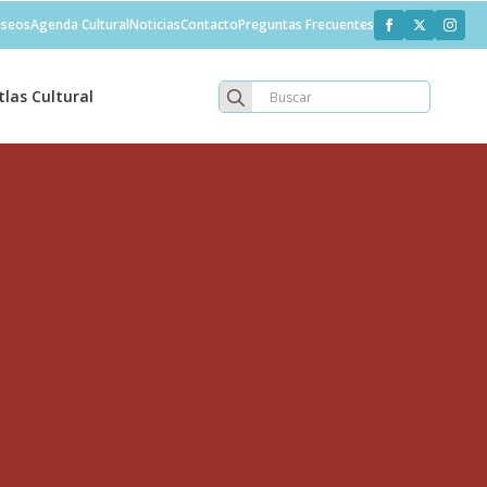
seos
Agenda Cultural
Noticias
Contacto
Preguntas Frecuentes
Search
tlas Cultural
for: