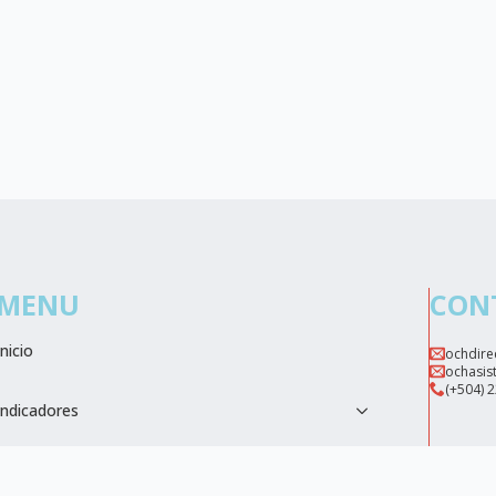
MENU
CON
Inicio
ochdire
ochasis
(+504) 
Indicadores
Biblioteca Digital